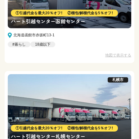
①引越代金を最大20％オフ！ ②梱包/解梱代金を5％オフ！
ハート引越センター函館センター
北海道函館市赤坂町13-1
#暮らし
18歳以下
地図で表示する
札幌市
①引越代金を最大20％オフ！ ②梱包/解梱代金を5％オフ！
ハート引越センター札幌センター