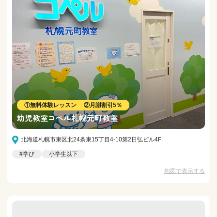
①無料体験レッスン ②月謝割引5％
幼児教室コペル札幌元町教室
北海道札幌市東区北24条東15丁目4-10第2日弘ビル4F
#学び
小学生以下
地図で表示する