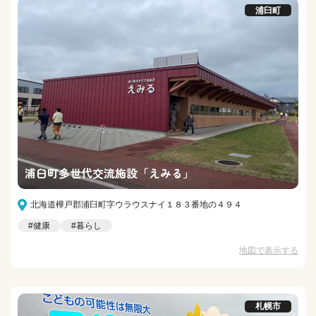
浦臼町
浦臼町多世代交流施設「えみる」
北海道樺戸郡浦臼町字ウラウスナイ１８３番地の４９４
#健康
#暮らし
地図で表示する
札幌市