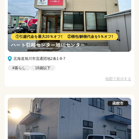
①引越代金を最大20％オフ！ ②梱包/解梱代金を5％オフ！
ハート引越センター旭川センター
北海道旭川市流通団地2条1-8-7
#暮らし
18歳以下
地図で表示する
函館市