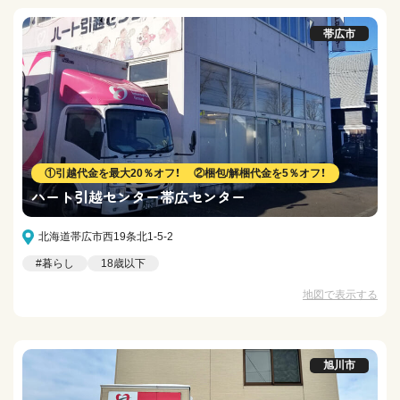
帯広市
①引越代金を最大20％オフ！ ②梱包/解梱代金を5％オフ！
ハート引越センター帯広センター
北海道帯広市西19条北1-5-2
#暮らし
18歳以下
地図で表示する
旭川市