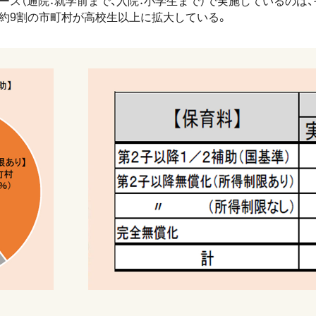
ス（通院：就学前まで、入院：小学生まで）で実施しているのは、それぞ
、約9割の市町村が高校生以上に拡大している。