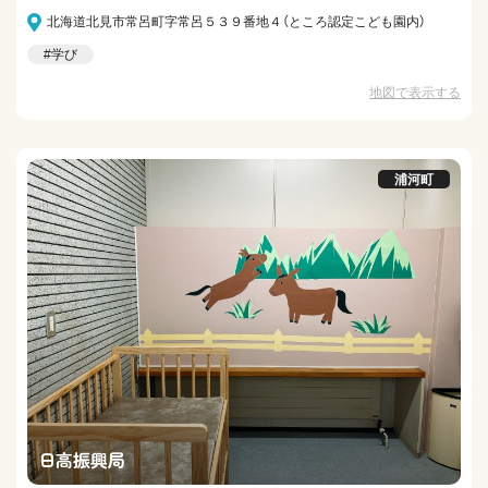
北海道北見市常呂町字常呂５３９番地４（ところ認定こども園内）
#学び
地図で表示する
浦河町
日高振興局