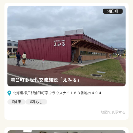
浦臼町
浦臼町多世代交流施設「えみる」
北海道樺戸郡浦臼町字ウラウスナイ１８３番地の４９４
#健康
#暮らし
地図で表示する