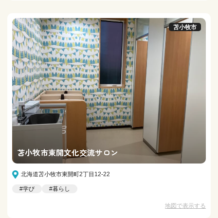
苫小牧市
苫小牧市東開文化交流サロン
北海道苫小牧市東開町2丁目12-22
#学び
#暮らし
地図で表示する