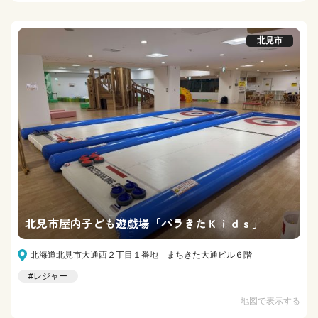
北見市
北見市屋内子ども遊戯場「パラきたＫｉｄｓ」
北海道北見市大通西２丁目１番地 まちきた大通ビル６階
#レジャー
地図で表示する