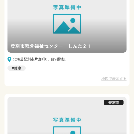
登別市総合福祉センター しんた２１
北海道登別市片倉町6丁目9番地1
#健康
地図で表示する
登別市