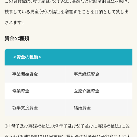
この貸付金は、母子家庭、父子家庭、寡婦などの経済的自立を助け、
扶養している児童（子）の福祉を増進することを目的として貸し出
されます。
資金の種類
＜資金の種類＞
事業開始資金
事業継続資金
修業資金
医療介護資金
就学支度資金
結婚資金
※「母子及び寡婦福祉法」が「母子及び父子並びに寡婦福祉法」に改
正され（平成26年10月1日施行）、貸付金の対象が父子家庭にも拡大