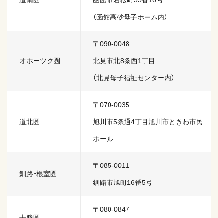
道南圏
函館市若松町35番16号
（函館高砂母子ホーム内）
〒090-0048
オホーツク圏
北見市北8条西1丁目
（北見母子福祉センター内）
〒070-0035
道北圏
旭川市5条通4丁目旭川市ときわ市民
ホール
〒085-0011
釧路・根室圏
釧路市旭町16番5号
〒080-0847
十勝圏