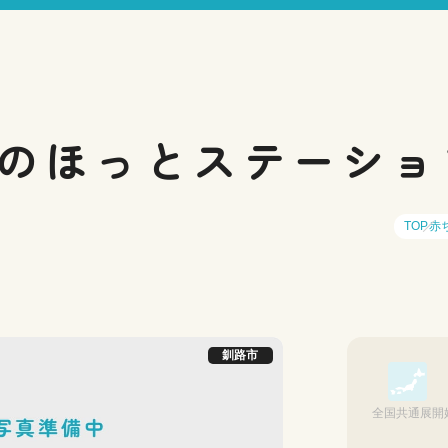
の
ほっとステーショ
TOP
赤
釧路市
全国共通展開