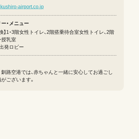
kushiro-airport.co.jp
リー・メニュー
換】1・3階女性トイレ、2階搭乗待合室女性トイレ、2階
ー授乳室
階出発ロビー
う釧路空港では、赤ちゃんと一緒に安心してお過ごし
備がございます。