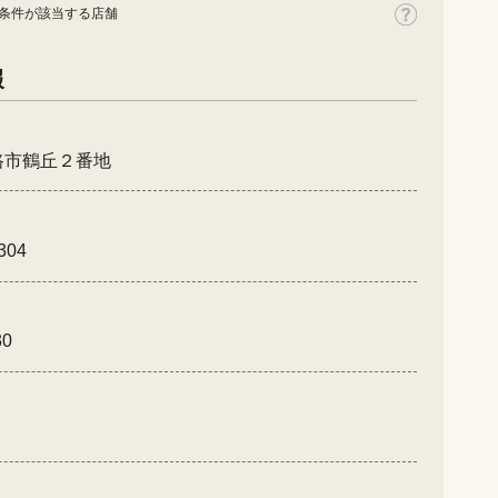
条件が該当する店舗
報
路市鶴丘２番地
304
30