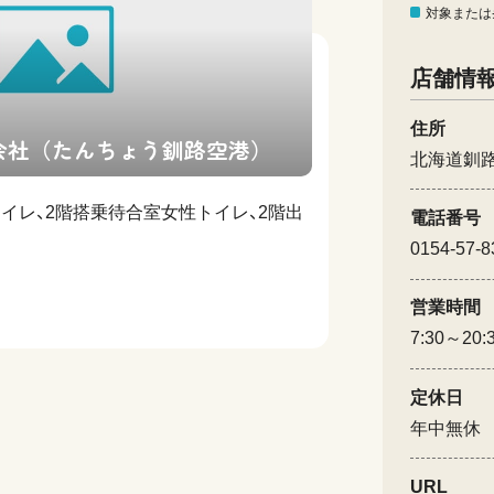
対象または
店舗情
住所
会社（たんちょう釧路空港）
北海道釧
トイレ、2階搭乗待合室女性トイレ、2階出
電話番号
0154-57-8
営業時間
7:30～20:
定休日
年中無休
URL