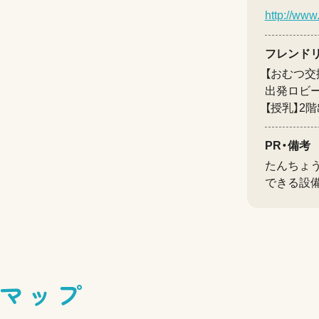
http://www.
フレンド
【おむつ交
出発ロビ
【授乳】2
PR・備考
たんちょ
できる設
マップ