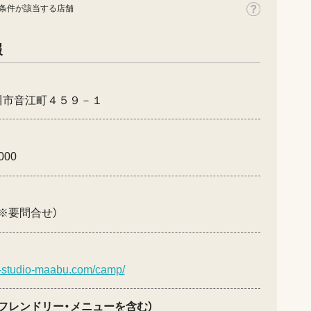
条件が該当する店舗
報
川市音江町４５９－１
000
※要問合せ）
ri-studio-maabu.com/camp/
フレンドリー・メニューを含む）