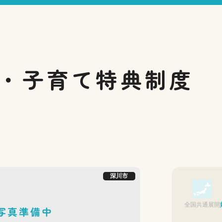
・子育て
特典制度
深川市
全国共通展開