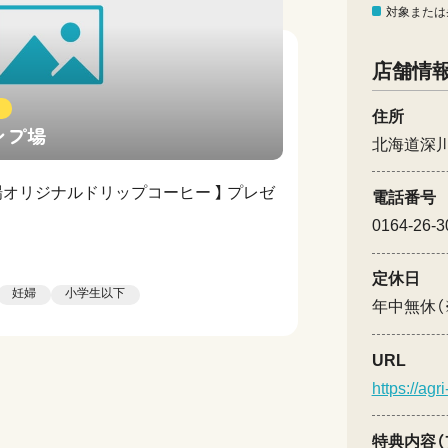
対象または
店舗情
住所
ンプ場
北海道深
場オリジナルドリップコーヒー 】 プレゼ
電話番号
0164-26-3
定休日
妊婦
小学生以下
年中無休（
URL
https://ag
特典内容（