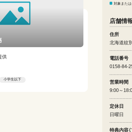
対象または
店舗情
住所
商
北海道紋
提供
電話番号
0158-84-2
小学生以下
営業時間
9:00～18:
定休日
日曜日
特典内容（