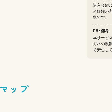
購入金額よ
※妊婦の
象です。
PR・備考
本サービ
ガネの度
で安心し
マップ