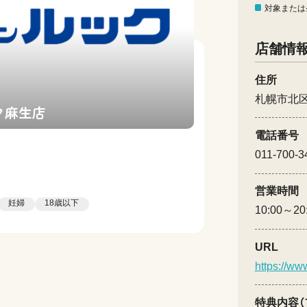
対象または
店舗情
住所
札幌市北区
ク麻生店
電話番号
011-700-3
営業時間
妊婦
18歳以下
10:00～20
URL
https://ww
特典内容（