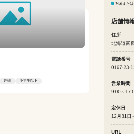
対象または
店舗情
住所
北海道富
電話番号
0167-23-1
妊婦
小学生以下
営業時間
9:00～17
定休日
12月31
URL