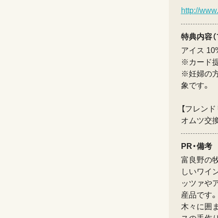
http://www
特典内容（
アイス 1
※カード
※妊婦の
象です。
【フレンド
オムツ交
PR・備考
富良野の
しいワイ
ッツァやア
産品です。
木々に囲ま