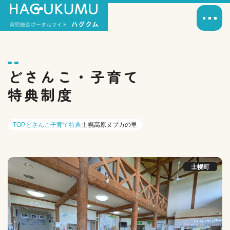
どさんこ・子育て
特典制度
TOP
どさんこ子育て特典
士幌高原ヌプカの里
士幌町