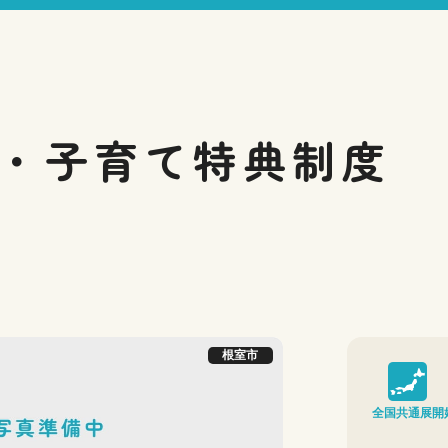
・子育て
特典制度
根室市
全国共通展開