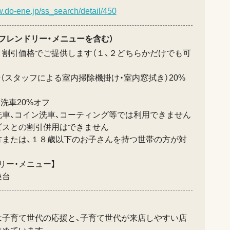
w.do-ene.jp/ss_search/detail/450
フレンドリー・メニューを含む）
り割引価格でご提供します（１、２どちらかだけでも可
掃（スタッフによる室内掃除機掛け・室内窓拭き）20%
フ洗車20%オフ
洗車、コイン洗車、コーティング等では利用できません
ビスとの割引併用はできません
方または、１８歳以下のお子さんを持つ世帯の方が対
リー・メニュー】
換台
は子育て世代の応援と、子育て世代が来店しやすい店