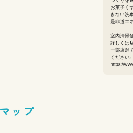
づくりを
お菓子く
きない洗
是非道エ
室内清掃
詳しくは
一部店舗で
ください。
https://ww
マップ