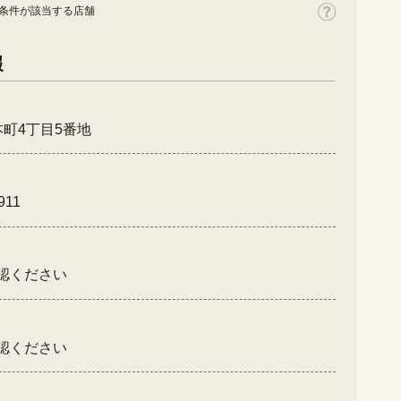
条件が該当する店舗
報
町4丁目5番地
911
認ください
認ください