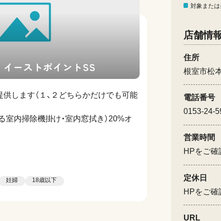
対象または
店舗情
住所
 イーストポイントSS
根室市松本
提供します（１、２どちらかだけでも可能
電話番号
0153-24-5
る室内掃除機掛け・室内窓拭き）20%オ
営業時間
HPをご確
定休日
妊婦
18歳以下
HPをご確
URL