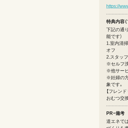
https://ww
特典内容（
下記の通
能です）
1.室内清
オフ
2.スタッ
※セルフ
※他サー
※妊婦の
象です。
【フレンド
おむつ交
PR・備考
道エネで