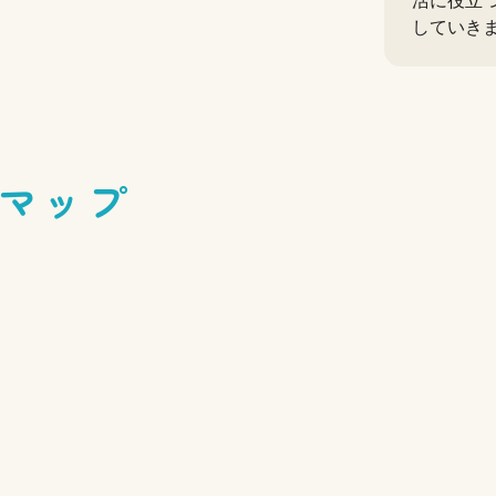
活に役立
していき
マップ