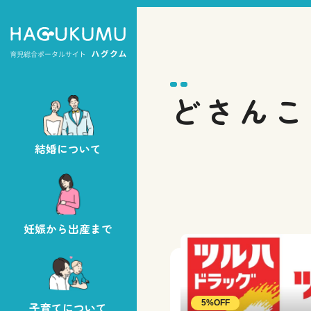
どさんこ
結婚について
妊娠から出産まで
5%OFF
子育てについて