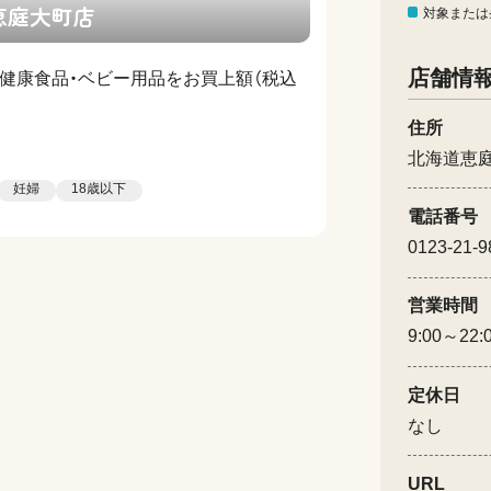
恵庭大町店
対象または
店舗情
健康食品・ベビー用品をお買上額（税込
住所
北海道恵
妊婦
18歳以下
電話番号
0123-21-9
営業時間
9:00～22:
定休日
なし
URL