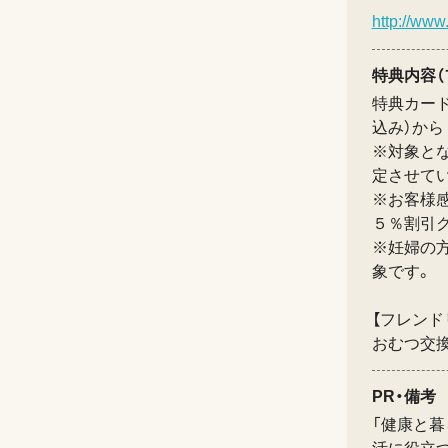
http://www
特典内容（
特典カード
込み）から
※対象と
定させてい
※お客様感
５％割引
※妊婦の
象です。
【フレンド
おむつ交
PR・備考
「健康と暮