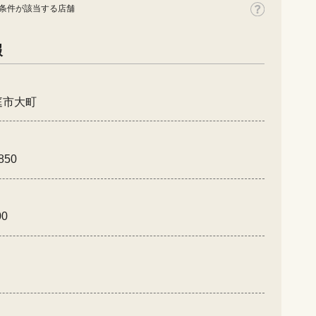
条件が該当する店舗
報
庭市大町
850
00