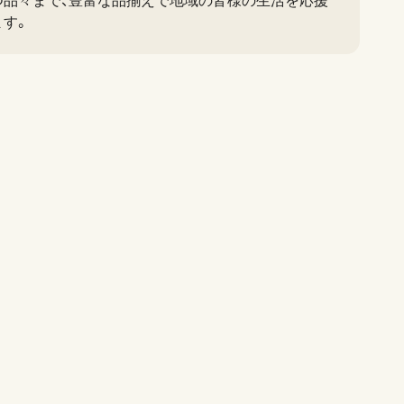
つ品々まで、豊富な品揃えで地域の皆様の生活を応援
ます。