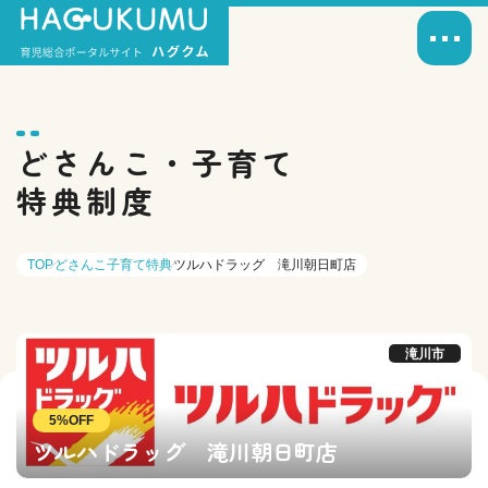
どさんこ・子育て
特典制度
TOP
どさんこ子育て特典
ツルハドラッグ 滝川朝日町店
滝川市
5%OFF
ツルハドラッグ 滝川朝日町店