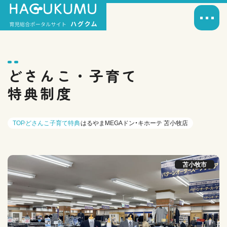
どさんこ・子育て
特典制度
TOP
どさんこ子育て特典
はるやまMEGAドン・キホーテ 苫小牧店
苫小牧市