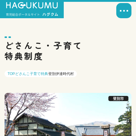
どさんこ・子育て
特典制度
TOP
どさんこ子育て特典
登別伊達時代村
登別市