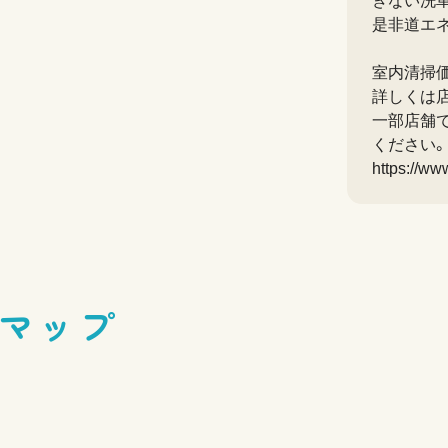
きない洗
是非道エ
室内清掃
詳しくは
一部店舗で
ください。
https://ww
マップ