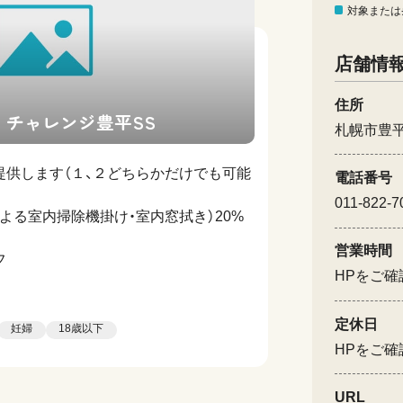
対象または
店舗情
住所
チャレンジ豊平SS
札幌市豊平
提供します（１、２どちらかだけでも可能
電話番号
011-822-7
よる室内掃除機掛け・室内窓拭き）20%
営業時間
フ
HPをご確
定休日
妊婦
18歳以下
HPをご確
URL