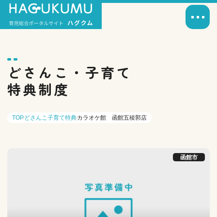
どさんこ・子育て
特典制度
TOP
どさんこ子育て特典
カラオケ館 函館五稜郭店
函館市