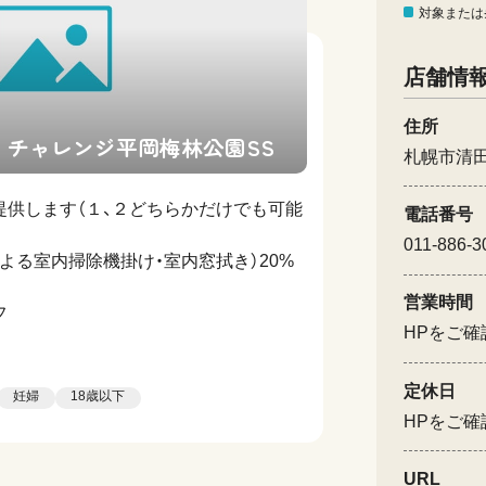
対象または
店舗情
住所
 チャレンジ平岡梅林公園SS
札幌市清田
提供します（１、２どちらかだけでも可能
電話番号
011-886-3
よる室内掃除機掛け・室内窓拭き）20%
営業時間
フ
HPをご確
定休日
妊婦
18歳以下
HPをご確
URL