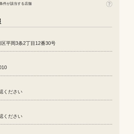
条件が該当する店舗
報
区平岡3条2丁目12番30号
010
認ください
認ください