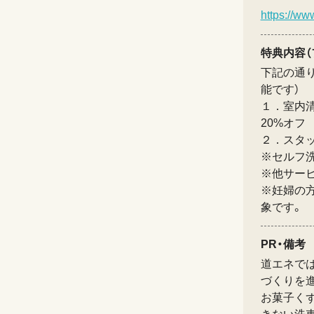
https://ww
特典内容（
下記の通
能です）
１．室内清
20%オフ
２．スタッ
※セルフ
※他サー
※妊婦の
象です。
PR・備考
道エネで
づくりを
お菓子く