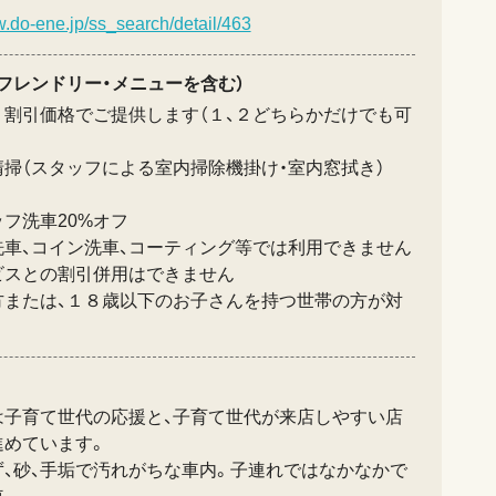
w.do-ene.jp/ss_search/detail/463
フレンドリー・メニューを含む）
り割引価格でご提供します（１、２どちらかだけでも可
掃（スタッフによる室内掃除機掛け・室内窓拭き）
フ洗車20%オフ
洗車、コイン洗車、コーティング等では利用できません
ビスとの割引併用はできません
方または、１８歳以下のお子さんを持つ世帯の方が対
は子育て世代の応援と、子育て世代が来店しやすい店
進めています。
ず、砂、手垢で汚れがちな車内。子連れではなかなかで