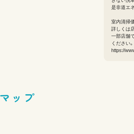
きない洗
是非道エ
室内清掃
詳しくは
一部店舗で
ください。
https://ww
マップ