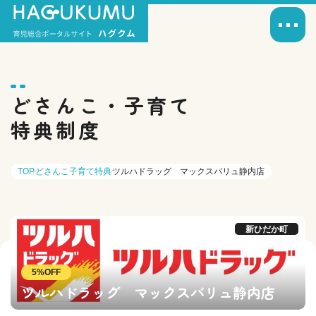
どさんこ・子育て
特典制度
TOP
どさんこ子育て特典
ツルハドラッグ マックスバリュ静内店
新ひだか町
5%OFF
ツルハドラッグ マックスバリュ静内店