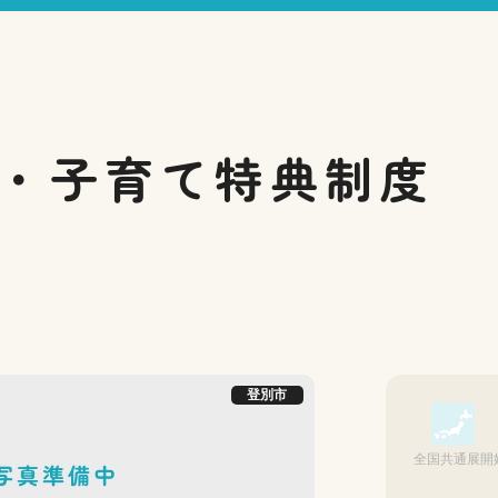
・子育て
特典制度
登別市
全国共通展開