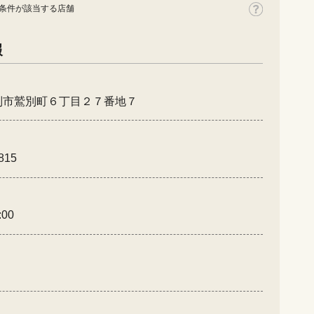
条件が該当する店舗
報
別市鷲別町６丁目２７番地７
815
:00