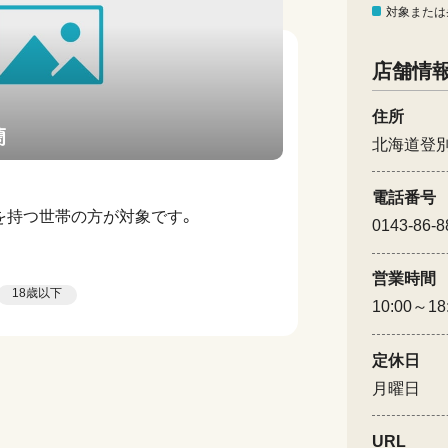
対象または
店舗情
住所
蘭
北海道登
電話番号
を持つ世帯の方が対象です。
0143-86-8
営業時間
18歳以下
10:00～18
定休日
月曜日
URL