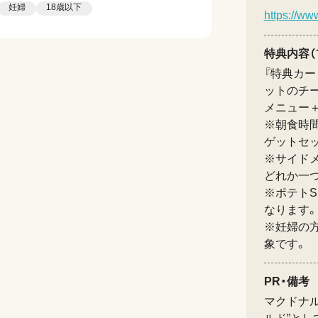
妊婦
18歳以下
https://ww
特典内容（
『特典カー
ットのチ
メニュー
※朝食時間
ゲットセ
※サイドメ
どれか一つ
※ポテトS
なります。
※妊婦の
象です。
PR・備考
マクドナ