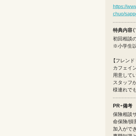
https://www
chuo/sapp
特典内容（
初回相談
※小学生
【フレンド
カフェイ
用意して
スタッフ
様連れで
PR・備考
保険相談サ
命保険/
加入がで