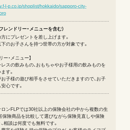
.f-l-p.co.jp/shoplist/hokkaido/sapporo-city-
oro
フレンドリー・メニューを含む）
の方にプレゼントを差し上げます。
以下のお子さんを持つ世帯の方が対象です。
リー・メニュー】
ンレスの飲みもの、おもちゃやお子様用の飲みものを
います。
がお子様の遊び相手をさせていただきますので、お子
も安心です。
ロンFLPでは30社以上の保険会社の中から複数の生
損害保険商品を比較して選びながら保険見直しや保険
き、相談は何度でも無料です。