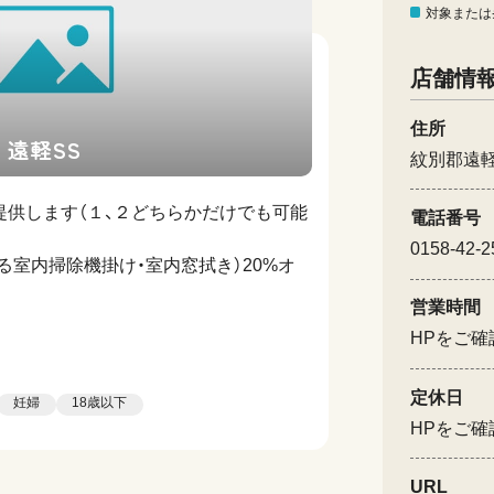
対象または
店舗情
住所
遠軽SS
紋別郡遠軽
提供します（１、２どちらかだけでも可能
電話番号
0158-42-2
る室内掃除機掛け・室内窓拭き）20%オ
営業時間
HPをご確
定休日
妊婦
18歳以下
HPをご確
URL