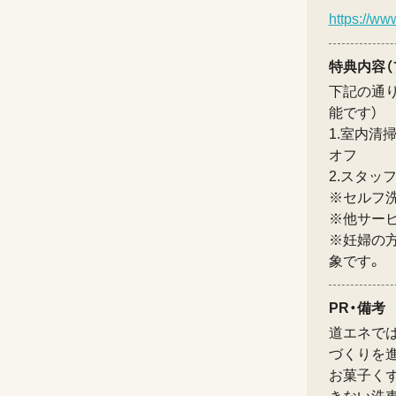
https://ww
特典内容（
下記の通
能です）
1.室内清
オフ
2.スタッ
※セルフ
※他サー
※妊婦の
象です。
PR・備考
道エネで
づくりを
お菓子く