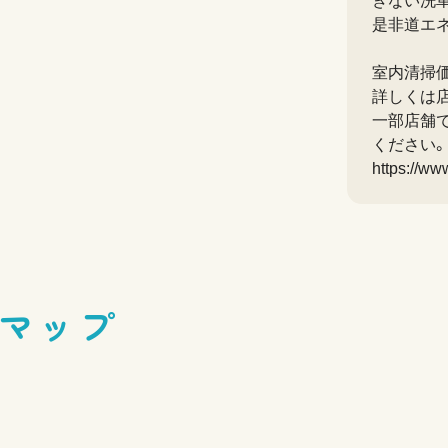
きない洗
是非道エ
室内清掃
詳しくは
一部店舗で
ください。
https://ww
マップ