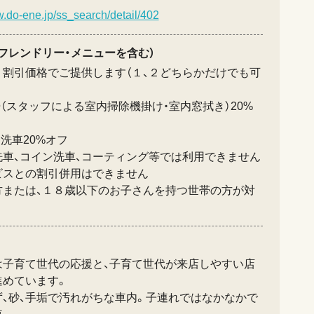
w.do-ene.jp/ss_search/detail/402
フレンドリー・メニューを含む）
り割引価格でご提供します（１、２どちらかだけでも可
掃（スタッフによる室内掃除機掛け・室内窓拭き）20%
フ洗車20%オフ
洗車、コイン洗車、コーティング等では利用できません
ビスとの割引併用はできません
方または、１８歳以下のお子さんを持つ世帯の方が対
は子育て世代の応援と、子育て世代が来店しやすい店
進めています。
ず、砂、手垢で汚れがちな車内。子連れではなかなかで