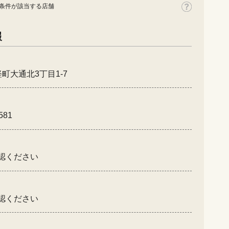
条件が該当する店舗
報
町大通北3丁目1-7
581
認ください
認ください