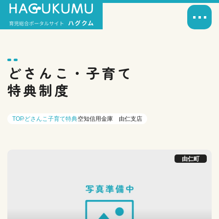
どさんこ・子育て
特典制度
TOP
どさんこ子育て特典
空知信用金庫 由仁支店
由仁町