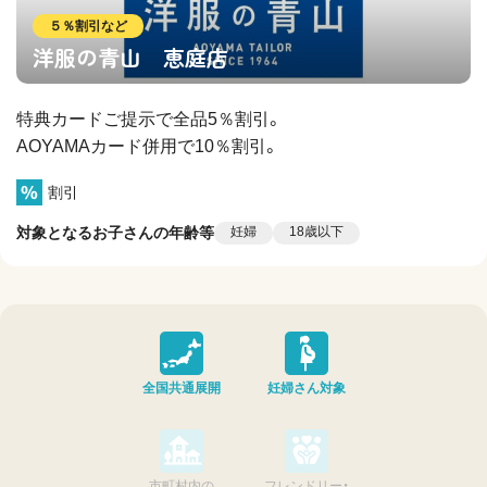
５％割引など
洋服の青山 恵庭店
特典カードご提示で全品5％割引。
AOYAMAカード併用で10％割引。
割引
対象となるお子さんの年齢等
妊婦
18歳以下
全国共通展開
妊婦さん対象
市町村内の
フレンドリー・