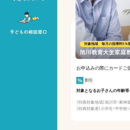
子どもの相談窓口
対象地域 毎月の指導料5％
旭川教育大生家庭
お申込みの際にカードご
割引
対象となるお子さんの年齢等
〔特典対象地域〕旭川市・東神
〔特典対象者〕小学生・中学校