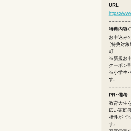
URL
https://ww
特典内容（
お申込み
〔特典対象
町
※新規お
クーポン
※小学生
す。
PR・備考
教育大生
広い家庭
相性がピ
す。