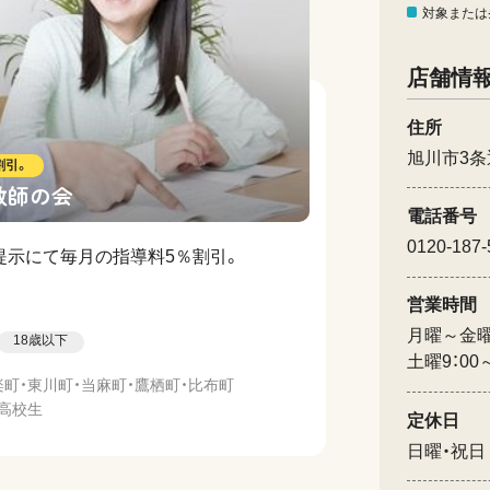
対象または
店舗情
住所
旭川市3条
割引。
教師の会
電話番号
0120-187-
提示にて毎月の指導料5％割引。
営業時間
月曜～金曜 9
18歳以下
土曜9：00～
楽町・東川町・当麻町・鷹栖町・比布町
・高校生
定休日
日曜・祝日