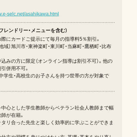
w.e-selc.net/asahikawa.html
フレンドリー・メニューを含む）
の際にカードご提示にて毎月の指導料5％割引。
地域〕旭川市・東神楽町・東川町・当麻町・鷹栖町・比布
申込みの方に限定（オンライン指導は割引不可）。他の
割引併用不可。
・中学生・高校生のお子さんを持つ世帯の方が対象で
を中心とした学生教師からベテラン社会人教師まで幅
教師が在籍。
ッタリ合った先生と楽しく効率的に学ぶことができま