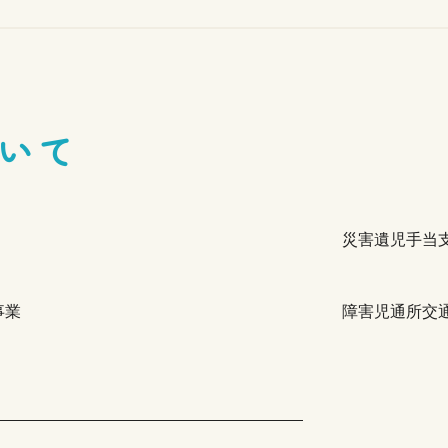
いて
災害遺児手当
事業
障害児通所交