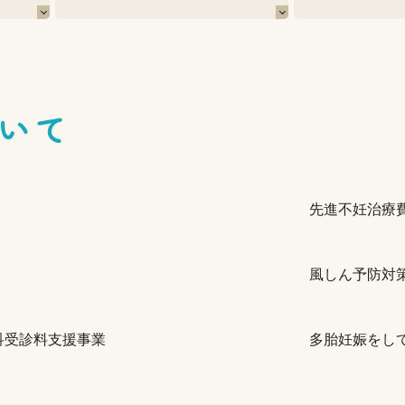
いて
先進不妊治療
風しん予防対
科受診料支援事業
多胎妊娠をし