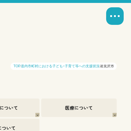
TOP
道内市町村における子ども・子育て等への支援状況
岩見沢市
について
医療について
について