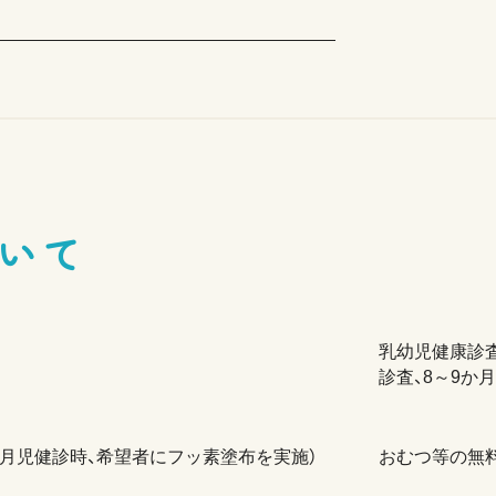
いて
乳幼児健康診査
診査、8～9か
か月児健診時、希望者にフッ素塗布を実施）
おむつ等の無