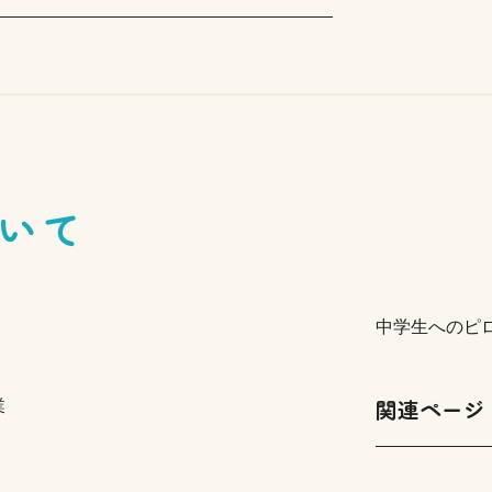
いて
中学生へのピ
関連ページ
業