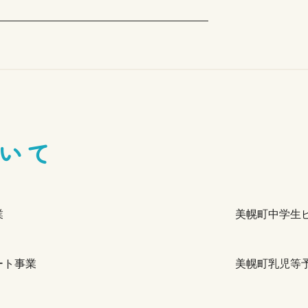
いて
業
美幌町中学生
ート事業
美幌町乳児等