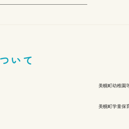
ついて
美幌町幼稚園
美幌町学童保