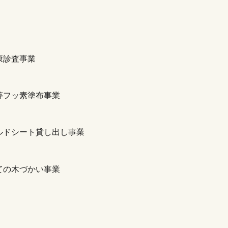
康診査事業
等フッ素塗布事業
ルドシート貸し出し事業
ての木づかい事業