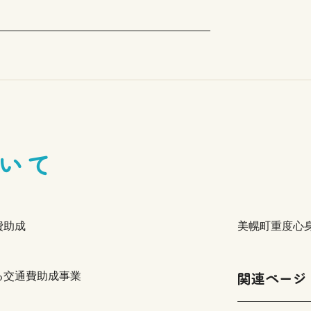
いて
費助成
美幌町重度心
関連ページ
る交通費助成事業