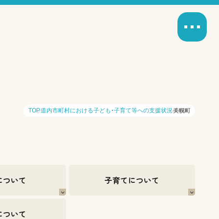
TOP
道内市町村における子ども・子育て等への支援状況
美幌町
について
子育てについて
について