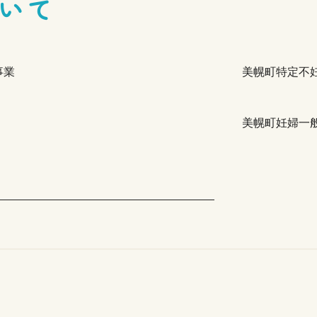
いて
事業
美幌町特定不
美幌町妊婦一