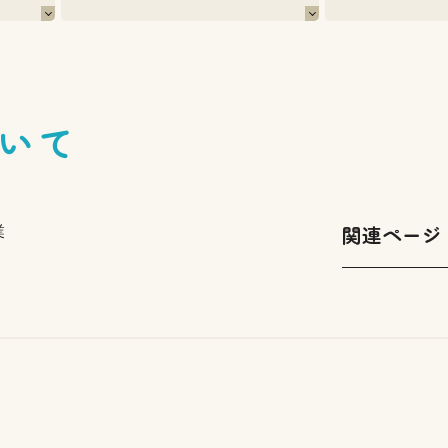
いて
関連ページ
業