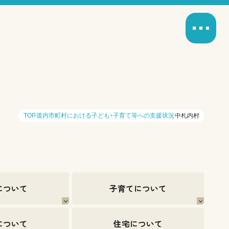
TOP
道内市町村における子ども・子育て等への支援状況
中札内村
について
子育てについて
について
住宅について