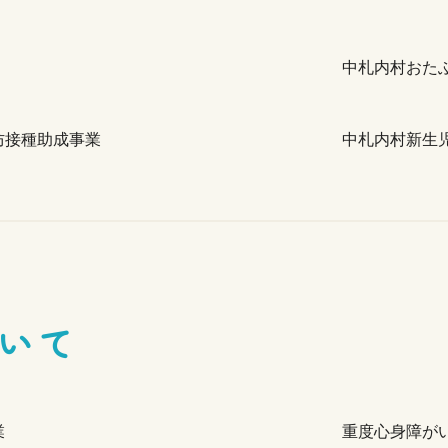
中札内村おた
防接種助成事業
中札内村新生
いて
業
重度心身障が