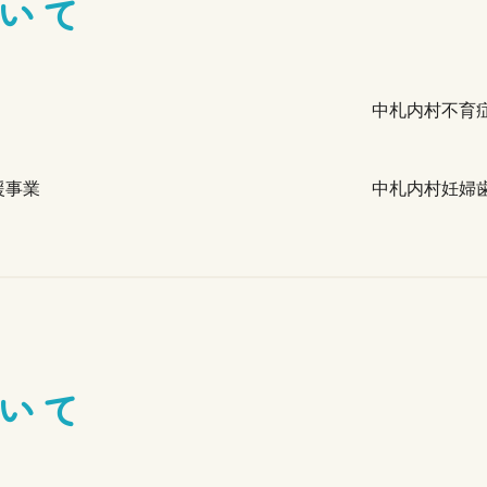
いて
中札内村不育
援事業
中札内村妊婦
いて