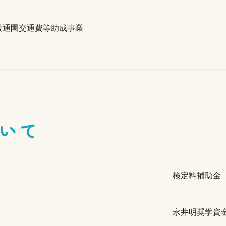
設通園交通費等助成事業
いて
検定料補助金
永井明奨学資