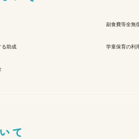
副食費等全無
する助成
学童保育の利
金
いて