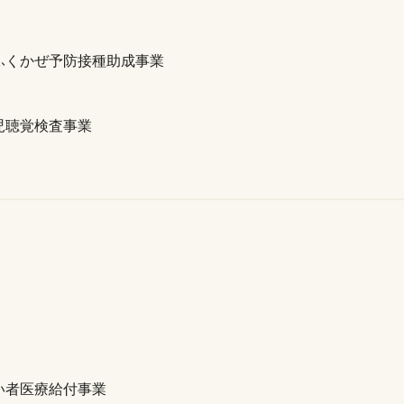
ふくかぜ予防接種助成事業
児聴覚検査事業
い者医療給付事業