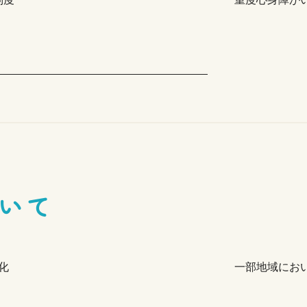
いて
化
一部地域にお