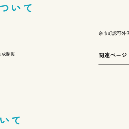
ついて
余市町認可外
関連ページ
助成制度
いて