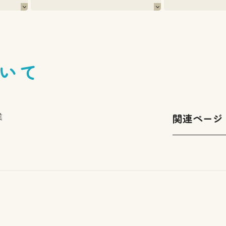
いて
関連ページ
業