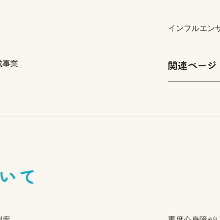
インフルエン
関連ページ
成事業
いて
制度
重度心身障が