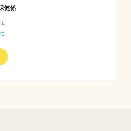
保健係
丁目
40