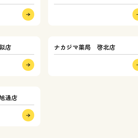
似店
ナカジマ薬局 啓北店
旭通店