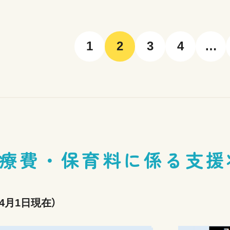
1
2
3
4
…
療費・保育料に係る支援
4月1日現在）