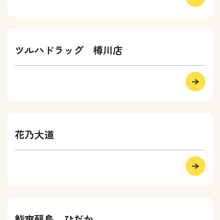
ツルハドラッグ 樽川店
花乃大道
鮨爽醇鳥 ひだか