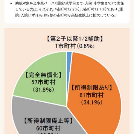
助成対象を道事業ベース（通院：就学前まで、入院：小学生まで）で実施
しているのは、それぞれ、4市町村（2.2％）、3市町村（1.7％）であり、通
院、入院いずれも、約9割の市町村が高校生以上に拡大している。